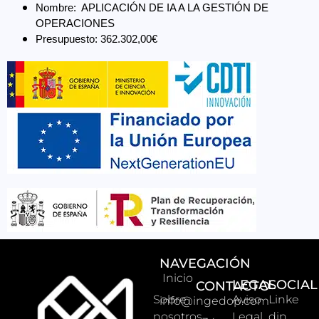
Nombre:  APLICACIÓN DE IA A LA GESTIÓN DE 
OPERACIONES 
Presupuesto: 362.302,00€
NAVEGACIÓN
Inicio
LEGAL
SOCIAL
CONTACTO
Sobre
Aviso
Linke
info@ingedop.com
nosotros
Legal
din